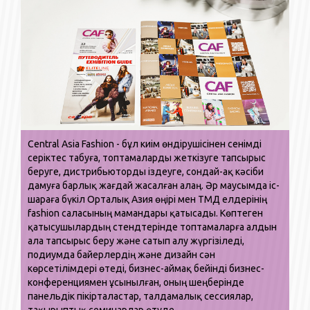
Central Asia Fashion - бұл киім өндірушісінен сенімді
серіктес табуға, топтамаларды жеткізуге тапсырыс
беруге, дистрибьюторды іздеуге, сондай-ақ кәсіби
дамуға барлық жағдай жасалған алаң. Әр маусымда іс-
шараға бүкіл Орталық Азия өңірі мен ТМД елдерінің
fashion саласының мамандары қатысады. Көптеген
қатысушылардың стендтерінде топтамаларға алдын
ала тапсырыс беру және сатып алу жүргізіледі,
подиумда байерлердің және дизайн сән
көрсетілімдері өтеді, бизнес-аймақ бейінді бизнес-
конференциямен ұсынылған, оның шеңберінде
панельдік пікірталастар, талдамалық сессиялар,