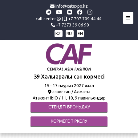
info@catexpo.kz
Toggl
call center
|
+7 707 709 44 44
+7 7273 39 06 90
KZ
RU
EN
39 Халықаралық сән көрмесі
15
- 17 наурыз 2027 жыл
Қазақстан / Алматы
Атакент ҚІЫО / 11, 10, 9 павильондар
СТЕНДТІ БРОНЬДАУ
КӨРМЕГЕ ТІРКЕЛУ