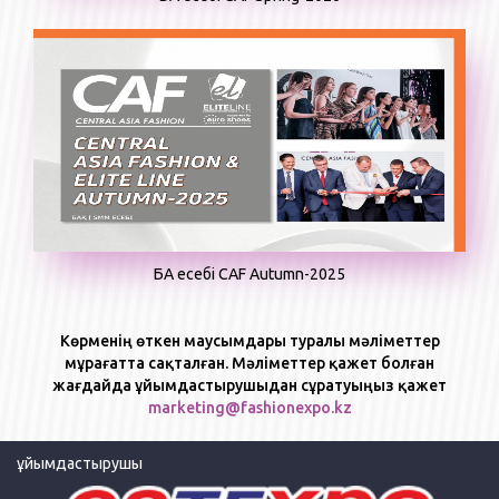
БАҚ есебі CAF Autumn-2025
Көрменің өткен маусымдары туралы мәліметтер
мұрағатта сақталған. Мәліметтер қажет болған
жағдайда ұйымдастырушыдан сұратуыңыз қажет
marketing@fashionexpo.kz
ұйымдастырушы