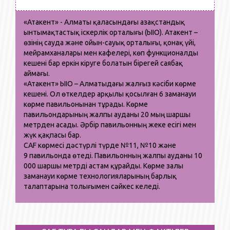
«Атакент» - Алматы қаласындағы Қазақстандық
ынтымақтастық іскерлік орталығы (ҚЫІО). Атакент –
өзінің сауда және ойын-сауық орталығы, қонақ үйі,
мейрамханалары мен кафелері, көп функционалды
кешені бар еркін кіруге болатын бірегей саябақ
аймағы.
«Атакент» ҚЫІО – Алматыдағы жалғыз кәсіби көрме
кешені. Ол өткелдер арқылы қосылған 6 заманауи
көрме павильонынан тұрады. Көрме
павильондарының жалпы ауданы 20 мың шаршы
метрден асады. Әрбір павильонның жеке есігі мен
жүк қақпасы бар.
CAF көрмесі дәстүрлі түрде №11,
№10 және
9
павильонда өтеді. Павильонның жалпы ауданы 10
000 шаршы метрді астам құрайды. Көрме залы
заманауи көрме технологияларының барлық
талаптарына толығымен сәйкес келеді.