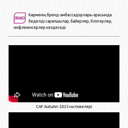
Көрменің бренд-амбассадорлары арасында
беделді сарапшылар, байерлер, блогерлер,
инфлюенсерлер кездеседі
CAF Autumn-2025 нәтижелері