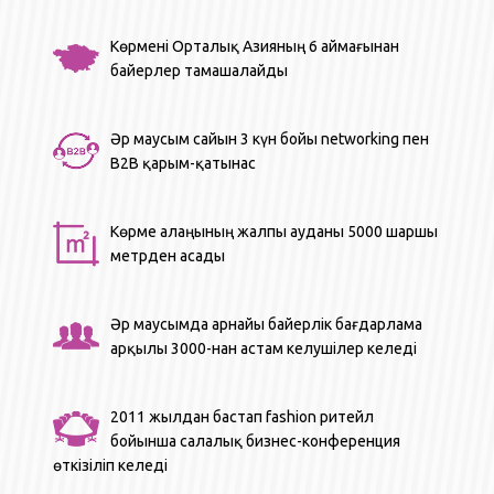
Көрмені Орталық Азияның 6 аймағынан
байерлер тамашалайды
Әр маусым сайын 3 күн бойы networking пен
B2B қарым-қатынас
Көрме алаңының жалпы ауданы 5000 шаршы
метрден асады
Әр маусымда арнайы байерлік бағдарлама
арқылы 3000-нан астам келушілер келеді
2011 жылдан бастап fashion ритейл
бойынша салалық бизнес-конференция
өткізіліп келеді