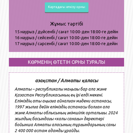
Картадағы өткізу орны
Жұмыс тәртібі
15 наурыз /
дүйсенбі
/ сағат 10:00-ден 18:00-ге дейін
16
наурыз
/
сейсенбі
/ сағат 10
:
00-ден 18
:
00-ге дейін
17
наурыз
/
сәрсенб
і
/ сағат 10
:
00-ден 18
:
00-ге дейін
КӨРМЕНІҢ ӨТЕТІН ОРНЫ ТУРАЛЫ
Қазақстан / Алматы қаласы
Алматы – республикалық маңызы бар қала және
Қазақстан Республикасының ең ірі елді мекені.
Еліміздің аты аңызға айналған мәдени астанасы,
1997 жылға дейін еліміздің астанасы болған қала
және Алматы облысының әкімшілік орталығы. 2024
жылдың басындағы «халық санағы» деректері
бойынша Алматы қаласының тұрғындарының саны
2 400 000 астам адамды құрайды.