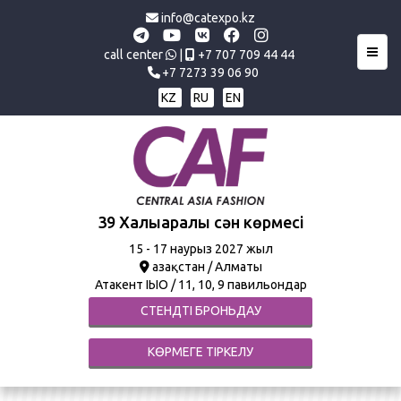
info@catexpo.kz
Toggl
call center
|
+7 707 709 44 44
+7 7273 39 06 90
KZ
RU
EN
39 Халықаралық сән көрмесі
15
- 17 наурыз 2027 жыл
Қазақстан / Алматы
Атакент ҚІЫО / 11, 10, 9 павильондар
СТЕНДТІ БРОНЬДАУ
КӨРМЕГЕ ТІРКЕЛУ