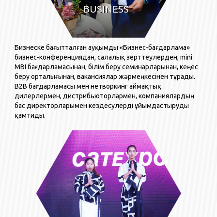
ВUSINESS
Бизнеске бағытталған ауқымды «Бизнес-бағдарлама»
бизнес-конференциядан, салалық зерттеулерден, mini
MBI бағдарламасынан, білім беру семинарларынан, кеңес
беру орталығынан, вакансиялар жәрмеңкесінен тұрады.
B2B бағдарламасы мен нетворкинг аймақтық
дилерлермен, дистрибьюторлармен, компаниялардың
бас директорларымен кездесулерді ұйымдастыруды
қамтиды.