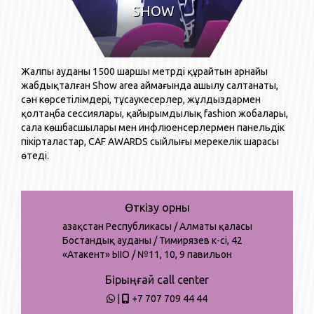
SHOW
Жалпы ауданы 1500 шаршы метрді құрайтын арнайы
жабдықталған Show area аймағында ашылу салтанаты,
сән көрсетілімдері, тұсаукесерлер, жұлдыздармен
қолтаңба сессиялары, қайырымдылық fashion жобалары,
сала көшбасшылары мен инфлюенсерлермен панельдік
пікірталастар, CAF AWARDS сыйлығы мерекелік шарасы
өтеді.
Өткізу орны
Қазақстан Республикасы / Алматы қаласы
Бостандық ауданы / Тимирязев к-сі, 42
«Атакент» ҚЫІО / №11, 10, 9 павильон
Бірыңғай call center
|
+7 707 709 44 44