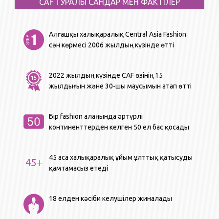
СAF ТУРАЛЫ САНДАР МЕН ФАКТІЛЕР
Алғашқы халықаралық Central Asia Fashion
сән көрмесі 2006 жылдың күзінде өтті
2022 жылдың күзінде CAF өзінің 15
жылдығын және 30-шы маусымын атап өтті
Бір fashion алаңында әртүрлі
континенттерден келген 50 ел бас қосады
45 аса халықаралық ұйым ұлттық қатысуды
қамтамасыз етеді
18 елден кәсіби келушілер жиналады