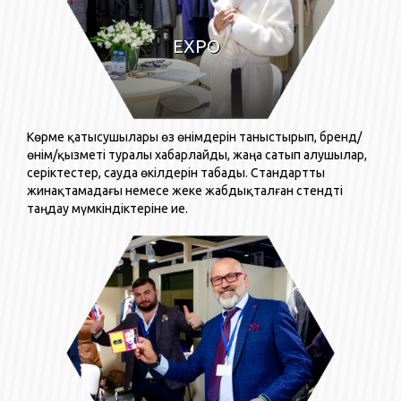
EXPO
Көрме қатысушылары өз өнімдерін таныстырып, бренд/
өнім/қызметі туралы хабарлайды, жаңа сатып алушылар,
серіктестер, сауда өкілдерін табады. Стандартты
жинақтамадағы немесе жеке жабдықталған стендті
таңдау мүмкіндіктеріне ие.