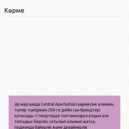
Көрме
Әр маусымда Central Asia Fashion көрмесіне әлемнің
түкпір-түкпірінен 200-ге дейін сән брендтері
қатысады. Стендтерде топтамаларға алдын ала
тапсырыс беріліп, сатылып алынып жатса,
подиумда байерлік және дизайнерлік