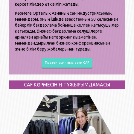
көрсетілімдер өткізіліп жатады.
Көрмеге Орталық Азияның сән индустриясының
мамандары, оның ішінде Қазақстанның 50 қаласынан
байерлік бағдарлама бойынша келген қатысушылар
қатысады. Бизнес-бағдарлама келушілерге
арналған арнайы нетворкинг қызметінен,
мамандандырылған бизнес-конференциясынан
және білім беру жобаларынан тұрады.
Презентация выставки CAF
CAF КӨРМЕСІНІҢ ТҰЖЫРЫМДАМАСЫ