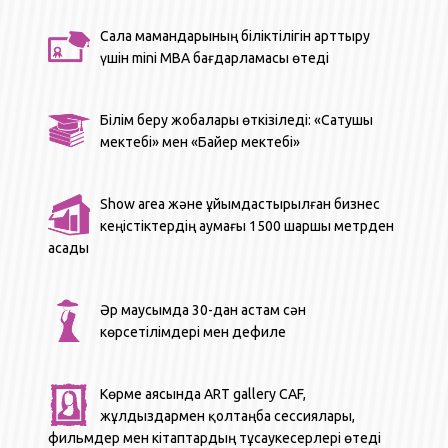
Сала мамандарының біліктілігін арттыру
үшін mini MBA бағдарламасы өтеді
Білім беру жобалары өткізіледі: «Сатушы
мектебі» мен «Байер мектебі»
Show area және ұйымдастырылған бизнес
кеңістіктердің аумағы 1500 шаршы метрден
асады
Әр маусымда 30-дан астам сән
көрсетілімдері мен дефиле
Көрме аясында ART gallery CAF,
жұлдыздармен қолтаңба сессиялары,
фильмдер мен кітаптардың тұсаукесерлері өтеді