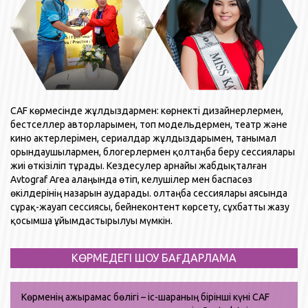
CAF көрмесінде жұлдыздармен: көрнекті дизайнерлермен,
бестселлер авторларымен, топ модельдермен, театр және
кино актерлерімен, сериалдар жұлдыздарымен, танымал
орындаушылармен, блогерлермен қолтаңба беру сессиялары
жиі өткізіліп тұрады. Кездесулер арнайы жабдықталған
Avtograf Area алаңында өтіп, келушілер мен баспасөз
өкілдерінің назарын аударады. Қолтаңба сессиялары аясында
сұрақ-жауап сессиясы, бейнеконтент көрсету, сұхбатты жазу
қосымша ұйымдастырылуы мүмкін.
КӨРМЕДЕГІ ШОУ БАҒДАРЛАМА
Көрменің ажырамас бөлігі – іс-шараның бірінші күні CAF