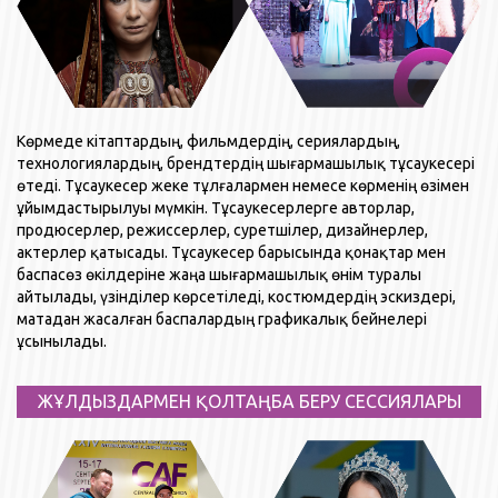
Көрмеде кітаптардың, фильмдердің, сериялардың,
технологиялардың, брендтердің шығармашылық тұсаукесері
өтеді. Тұсаукесер жеке тұлғалармен немесе көрменің өзімен
ұйымдастырылуы мүмкін. Тұсаукесерлерге авторлар,
продюсерлер, режиссерлер, суретшілер, дизайнерлер,
актерлер қатысады. Тұсаукесер барысында қонақтар мен
баспасөз өкілдеріне жаңа шығармашылық өнім туралы
айтылады, үзінділер көрсетіледі, костюмдердің эскиздері,
матадан жасалған баспалардың графикалық бейнелері
ұсынылады.
ЖҰЛДЫЗДАРМЕН ҚОЛТАҢБА БЕРУ СЕССИЯЛАРЫ