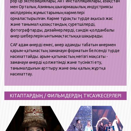
pop up экспозициялары, ART инсталляциялары, Қазақстан
мен Орталық Азияның шығармашылық индустриясы
өкілдерінің жұмыстарының көрмелері
орналастырылған. Көрме тұрақты түрде ақысыз жас
және танымал қазақстандық суретшілерді,
фотографтарды, дизайнерлерді, сәндік-қолданбалы
өнер шеберлерін ынтымақтастыққа шақырады.
CAF адам өнерді емес, өнер адамды табатын өнермен
қарым-қатынастың заманауи форматын белсенді түрде
насихаттайды. Қарым-қатынастың негізгі мақсаты -
заманауи өнерді қолжетімді және түсінікті ету,
танымалдығын арттыру және оны қалың жұртқа
насихаттау.
КІТАПТАРДЫҢ / ФИЛЬМДЕРДІҢ ТҰСАУКЕСЕРЛЕРІ