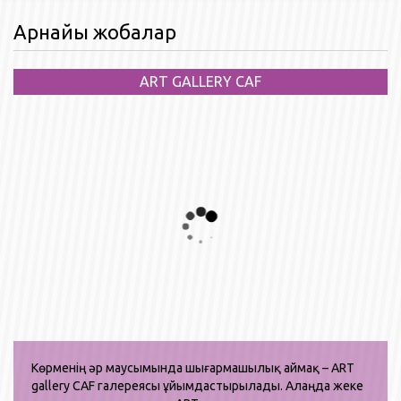
Aрнайы жобалар
ART GALLERY CAF
Көрменің әр маусымында шығармашылық аймақ – ART
gallery CAF галереясы ұйымдастырылады. Алаңда жеке