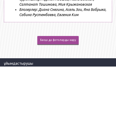
Салтанат Ташимова, Мия Крыжановская
Блогерлер: Диана Снегина, Асель Зои, Яна Бобрыка,
Сабина Рустембаева, Евгения Ким
Басқа да фотоларды көру
ұйымдастырушы
ҚАЗАҚСТАН / Алматы / 050000 / Бекхожин
к-сі, үй 15А
/ 12 кеңсе
+7(727) 339-06-90
+7(727) 352-70-75
Құпиялылық саясаты
Бірыңғай call center