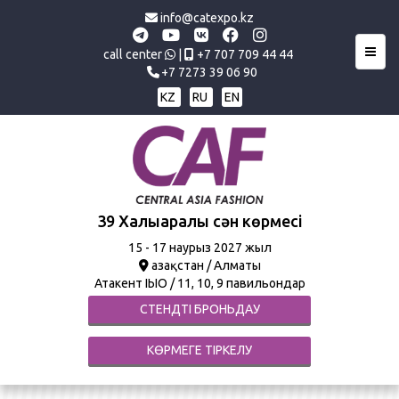
info@catexpo.kz
Toggl
call center
|
+7 707 709 44 44
+7 7273 39 06 90
KZ
RU
EN
39 Халықаралық сән көрмесі
15
- 17 наурыз 2027 жыл
Қазақстан / Алматы
Атакент ҚІЫО / 11, 10, 9 павильондар
СТЕНДТІ БРОНЬДАУ
КӨРМЕГЕ ТІРКЕЛУ