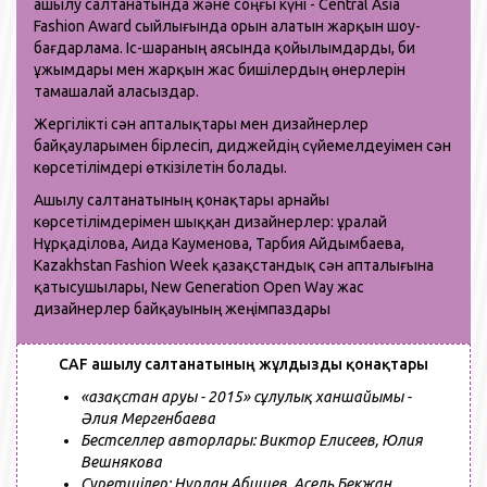
ашылу салтанатында және соңғы күні - Central Asia
Fashion Award сыйлығында орын алатын жарқын шоу-
бағдарлама. Іс-шараның аясында қойылымдарды, би
ұжымдары мен жарқын жас бишілердың өнерлерін
тамашалай аласыздар.
Жергілікті сән апталықтары мен дизайнерлер
байқауларымен бірлесіп, диджейдің сүйемелдеуімен сән
көрсетілімдері өткізілетін болады.
Ашылу салтанатының қонақтары арнайы
көрсетілімдерімен шыққан дизайнерлер: Құралай
Нұрқаділова, Аида Кауменова, Тарбия Айдымбаева,
Kazakhstan Fashion Week қазақстандық сән апталығына
қатысушылары, New Generation Open Way жас
дизайнерлер байқауының жеңімпаздары
CAF ашылу салтанатының жұлдызды қонақтары
«Қазақстан аруы - 2015» сұлулық ханшайымы -
Әлия Мергенбаева
Бестселлер авторлары: Виктор Елисеев, Юлия
Вешнякова
Суретшілер: Нұрлан Абишев, Асель Бекжан,