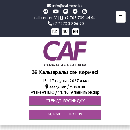
info@catexpo.kz
Toggl
call center
|
+7 707 709 44 44
+7 7273 39 06 90
KZ
RU
EN
39 Халықаралық сән көрмесі
15
- 17 наурыз 2027 жыл
Қазақстан / Алматы
Атакент ҚІЫО / 11, 10, 9 павильондар
СТЕНДТІ БРОНЬДАУ
КӨРМЕГЕ ТІРКЕЛУ