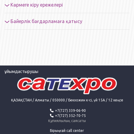
Көрмеге кіру ережелері
Байерлік бағдарламаға қатысу
ұйымдастырушы
ҚАЗАҚСТАН / Алматы / 050000 / Бекхожин
к-сі, үй 15А
/ 12 кеңсе
+7(727) 339-06-90
+7(727) 352-70-75
Құпиялылық саясаты
Бірыңғай call center