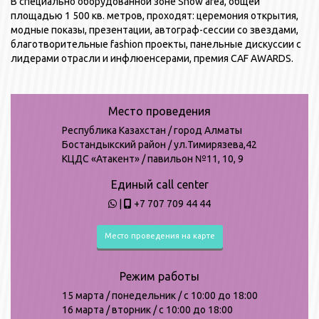
В специально оборудованной зоне Show area, общей
площадью 1 500 кв. метров, проходят: церемония открытия,
модные показы, презентации, автограф-сессии со звездами,
благотворительные fashion проекты, панельные дискуссии с
лидерами отрасли и инфлюенсерами, премия СAF AWARDS.
Место проведения
Республика Казахстан / город Алматы
Бостандыкский район / ул.Тимирязева,42
КЦДС «Атакент» / павильон №11, 10, 9
Единый call center
|
+7 707 709 44 44
Место проведения на карте
Режим работы
15 марта /
понедельник
/ c 10:00 до 18:00
16
марта
/
вторник
/ с 10
:
00 до 18
:
00