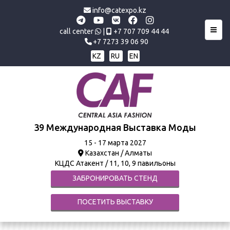
info@catexpo.kz
Toggl
call center
|
+7 707 709 44 44
+7 7273 39 06 90
KZ
RU
EN
39 Международная Выставка Моды
15 - 17 марта 2027
Казахстан / Алматы
КЦДС Атакент / 11, 10, 9 павильоны
ЗАБРОНИРОВАТЬ СТЕНД
ПОСЕТИТЬ ВЫСТАВКУ