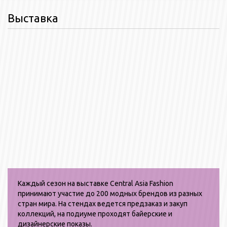
Выставка
Каждый сезон на выставке Central Asia Fashion
принимают участие до 200 модных брендов из разных
стран мира. На стендах ведется предзаказ и закуп
коллекций, на подиуме проходят байерские и
дизайнерские показы.