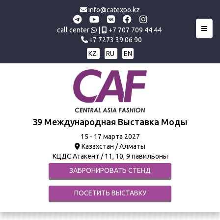
info@catexpo.kz
Toggl
call center
|
+7 707 709 44 44
+7 7273 39 06 90
KZ
RU
EN
39 Международная Выставка Моды
15 - 17 марта 2027
Казахстан / Алматы
КЦДС Атакент / 11, 10, 9 павильоны
ЗАБРОНИРОВАТЬ СТЕНД
ПОСЕТИТЬ ВЫСТАВКУ