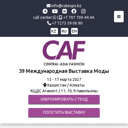
info@catexpo.kz
Toggl
call center
|
+7 707 709 44 44
+7 7273 39 06 90
KZ
RU
EN
39 Международная Выставка Моды
15 - 17 марта 2027
Казахстан / Алматы
КЦДС Атакент / 11, 10, 9 павильоны
ЗАБРОНИРОВАТЬ СТЕНД
ПОСЕТИТЬ ВЫСТАВКУ