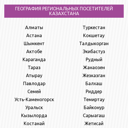
ГЕОГРАФИЯ РЕГИОНАЛЬНЫХ ПОСЕТИТЕЛЕЙ
КАЗАХСТАНА
Алматы
Туркестан
Астана
Кокшетау
Шымкент
Талдыкорган
Актобе
Экибастуз
Караганда
Рудный
Тараз
Жанаозен
Атырау
Жезказган
Павлодар
Балхаш
Семей
Риддер
Усть-Каменогорск
Темиртау
Уральск
Байконур
Кызылорда
Сарыагаш
Костанай
Жетисай