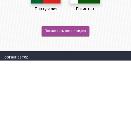
Португалия
Пакистан
Посмотреть фото и видео
организатор
КАЗАХСТАН / Алматы / 050000 / ул. Бекхожина, дом 15А / офис 12
+7(727) 339-06-90
+7(727) 352-70-75
Политика конфиденциальности
Единый call center
|
+7 707 709 44 44
info@catexpo.kz