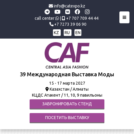
info@catexpo.kz
Toggl
call center
|
+7 707 709 44 44
+7 7273 39 06 90
KZ
RU
EN
39 Международная Выставка Моды
15 - 17 марта 2027
Казахстан / Алматы
КЦДС Атакент / 11, 10, 9 павильоны
ЗАБРОНИРОВАТЬ СТЕНД
ПОСЕТИТЬ ВЫСТАВКУ