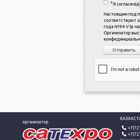
Я согласен(а
Настоящим подтв
соответствуют за
года №94-V (в час
Организатор выс
конфединциально
Отправить
КАЗАХСТАН
организатор
+7(72
+7(72