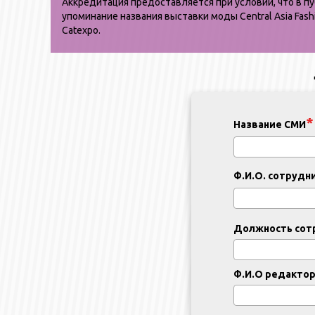
Аккредитация предоставляется при условии, что в п
упоминание названия выставки моды Central Asia Fas
Сatexpo.
Название СМИ
Ф.И.О. сотрудн
Должность сот
Ф.И.О редакто