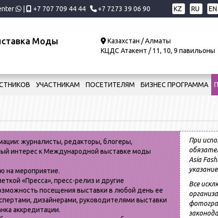
center
|
+7 707 709 44 44
+7 7273 39 06 90
KZ
RU
EN
ыставка Моды
Казахстан / Алматы
КЦДС Атакент / 11, 10, 9 павильоны
АСТНИКОВ
УЧАСТНИКАМ
ПОСЕТИТЕЛЯМ
БИЗНЕС ПРОГРАММА
При испо
ации: журналисты, редакторы, блогеры,
обязател
нный интерес к Международной выставке моды
Asia Fas
указание:
ю на мероприятие.
ткой «Пресса», пресс-релиз и другие
Все иск
озможность посещения выставки в любой день ее
организа
кспертами, дизайнерами, руководителями выставки
фотогра
анка аккредитации.
законода