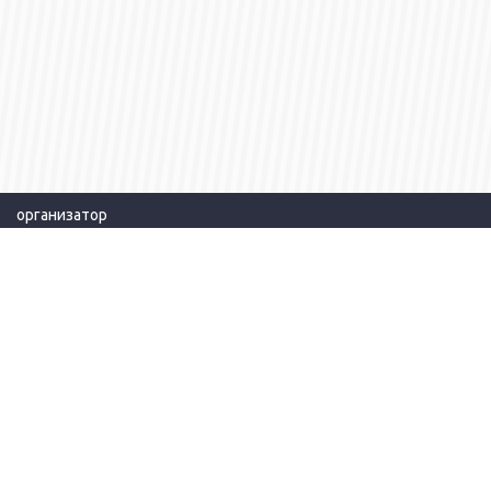
организатор
КАЗАХСТАН / Алматы / 050000 / ул. Бекхожина, дом 15А / офис 12
+7(727) 339-06-90
+7(727) 352-70-75
Политика конфиденциальности
Единый call center
|
+7 707 709 44 44
info@catexpo.kz