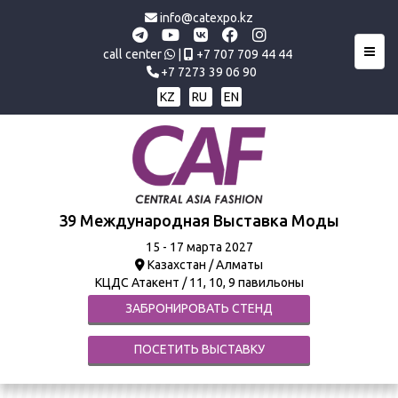
info@catexpo.kz
Toggl
call center
|
+7 707 709 44 44
+7 7273 39 06 90
KZ
RU
EN
39 Международная Выставка Моды
15 - 17 марта 2027
Казахстан / Алматы
КЦДС Атакент / 11, 10, 9 павильоны
ЗАБРОНИРОВАТЬ СТЕНД
ПОСЕТИТЬ ВЫСТАВКУ